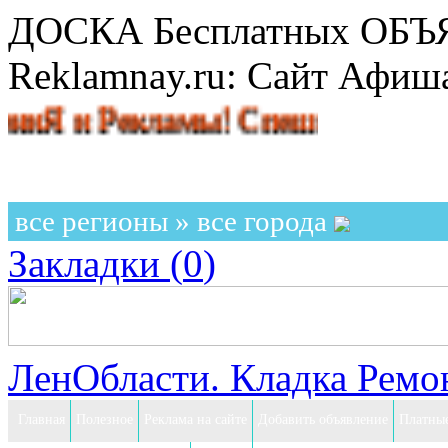
ДОСКА Бесплатных ОБ
Reklamnay.ru: Сайт Афи
 Рекламы! Спешите разместить о
все регионы » все города
Закладки (
0
)
ЛенОбласти. Кладка Ремон
Главная
Полезное
Реклама на сайте
Добавить объявление
Платные