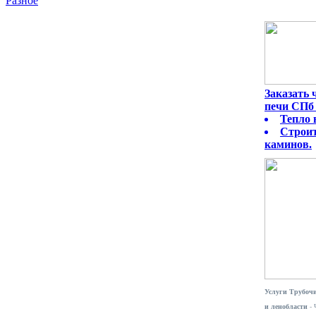
Разное
Заказать
печи СПб 
Тепло 
Строит
каминов.
Услуги Трубочи
и ленобласти
- 