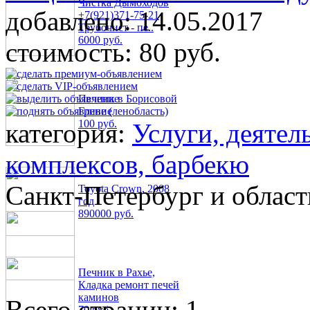
Чистка Дымоходов
добавлено:
14.05.2017
+7(921)371-75-21
Трубочист - пе..
6000 руб.
стоимость:
80 руб.
Печник в Борисовой
Гриве (ленобласть)
100 руб.
категория:
Услуги, деятел
комплексов, барбекю
Санкт-Петербург и област
Toyota Crown, 2008
год
890000 руб.
Печник в Рахье,
Кладка ремонт печей
каминов
Всего страниц: 1
70 руб.