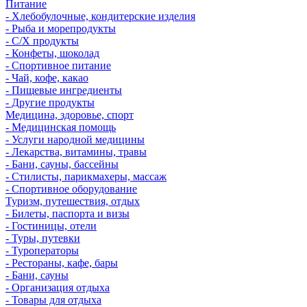
Питание
- Хлебобулочные, кондитерские изделия
- Рыба и морепродукты
- С/Х продукты
- Конфеты, шоколад
- Спортивное питание
- Чай, кофе, какао
- Пищевые ингредиенты
- Другие продукты
Медицина, здоровье, спорт
- Медицинская помощь
- Услуги народной медицины
- Лекарства, витамины, травы
- Бани, сауны, бассейны
- Стилисты, парикмахеры, массаж
- Спортивное оборудование
Туризм, путешествия, отдых
- Билеты, паспорта и визы
- Гостиницы, отели
- Туры, путевки
- Туроператоры
- Рестораны, кафе, бары
- Бани, сауны
- Организация отдыха
- Товары для отдыха