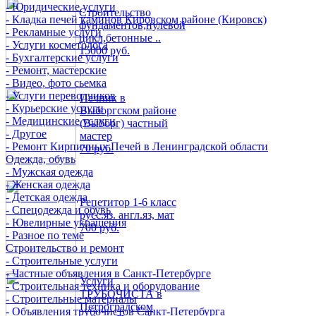
- Юридические услуги
Строительство
- Кладка печей каминов Кировском районе (Кировск)
фундаментов,нулевой
- Рекламные услуги
цикл,бетонные ..
- Услуги косметолога
15000 руб.
- Бухгалтерские услуги
- Ремонт, мастерские
- Видео, фото сьемка
- Услуги переводчиков
Печник в
- Курьерские услуги
Выборгском районе
- Медицинские услуги
(Выборг) частный
- Другое
мастер
- Ремонт Кирпичных Печей в Ленинградской области
70 руб.
Одежда, обувь
- Мужская одежда
- Женская одежда
- Детская одежда
Репетитор 1-6 класс
- Спецодежда и обувь
русс.яз. англ.яз, мат
- Ювелирные украшения
700 руб.
- Разное по теме
Строительство и ремонт
- Строительные услуги
- Частные объявления в Санкт-Петербурге
Услуги
- Строительная техника и оборудование
ТРУБОЧИСТА в
- Строительные материалы
Петроградском
- Объявления трубочистов Санкт-Петербурга