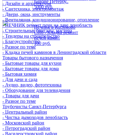
районе Петербу..
- Дизайн и архитектура
5000 руб.
- Сантехника, электромонтаж
- Двери, окна, инструменты
- Вентиляция, кондиционирование, отопление
- ПЕЧНИК ремонт печи на даче ленобласть
Печник в Касимово
- Строительные бригады, мастера
СПб - Кладка ремонт
- Тендеры на строительство
печей ками..
- Благоустройство
100 руб.
- Разное по теме
- Кладка печей каминов в Ленинградской области
Товары бытового назначения
- Бытовые товары для кухни
- Бытовые товары для дома
- Бытовая химия
- Для дачи и сада
- Аудио, видео, фототехника
- Оборудование для телевидения
- Товары для дачи
- Разное по теме
Трубочисты Санкт-Петербурга
- Центральный район
- Чистка дымоходов ленобласть
- Московский район
- Петроградский район
- Василеостровский район