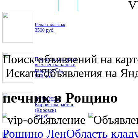
V
Все бесплатные объявления
Новости
Как написать объявление
Релакс массаж
3500 руб.
Поиск объявлений на карт
Прочистка вытяжки
всех вентканалов в
Искать объявления на Янд
квартире Са..
8000 руб.
печник в Рощино
ПЕЧНИК в
Кировском районе
(Кировск)
70 руб.
Рощино ЛенОбласть кладу