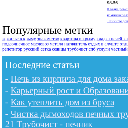
98-56
Кладка ремо
комплексов 
Ленинградск
Популярные метки
ж
жилье в крыму
знакомство
квартира в крыму
кладка печей к
подсолнечное
масловоз
металл
натяжитель
отдых в алуште
отд
репетитор
русский
сетка
сеянцы
трубочист спб услуги
частный
Последние статьи
-
Печь из кирпича для дома зак
-
Карьерный рост и Образован
-
Как утеплить дом из бруса
-
Чистка дымоходов печных тру
21 Трубочист - печник