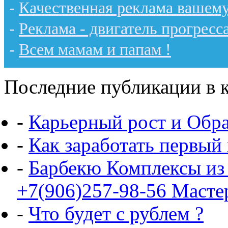
-
Качественная реклама вашему
-
Реклама - двигатель прогресс
-
Всем мамам и папам !
Последние публикации в к
-
Карьерный рост и Обр
-
Как заработать первый
-
Барбекю Комплексы из
+7(906)257-98-56 Масте
-
Что будет с рублем ?