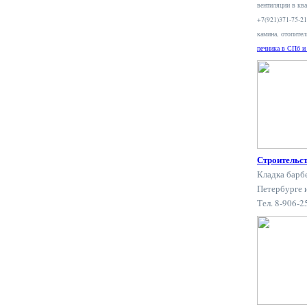
вентиляции в ква
+7(921)371-75-2
камина, отопите
печника в СПб и
Строительс
Кладка барб
Петербурге 
Тел. 8-906-