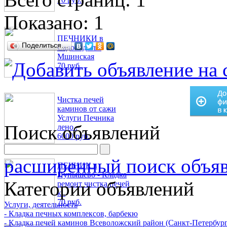
Показано:
1
ПЕЧНИКИ в
Поделиться…
Садоводстве
Мшинская
70 руб.
Чистка печей
каминов от сажи
Услуги Печника
Поиск объявлений
лено..
6000 руб.
расширенный поиск объя
ПЕЧНИК в
Пупышево - Кладка
Категории объявлений
ремонт чистка печей
к..
70 руб.
Услуги, деятельность
- Кладка печных комплексов, барбекю
- Кладка печей каминов Всеволожский район (Санкт-Петербург