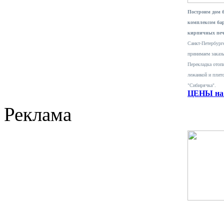
Построим дом 
комплексом ба
кирпичных печ
Санкт-Петербурге
принимаем заказ
Перекладка отопи
лежанкой и плит
"Сибирячка".
ЦЕНЫ на 
Реклама