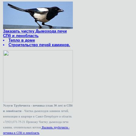
Заказать чистку Дымохода печи
СПб и ленобласть
Тепло в доме
Строительство печей каминов.
Услуги Трубочиста - печника (стаж 30 лет) в СПб
и ленобласти
- Чистка дымоходов каминов печей,
вентиляции в квартире в Санкт-Петербурге и области.
+7(921)371-75-21 Провожу Чистку дымохода печи
камина, отопительных котлов
Вызвать трубочиста -
печника в СПб и ленобласть