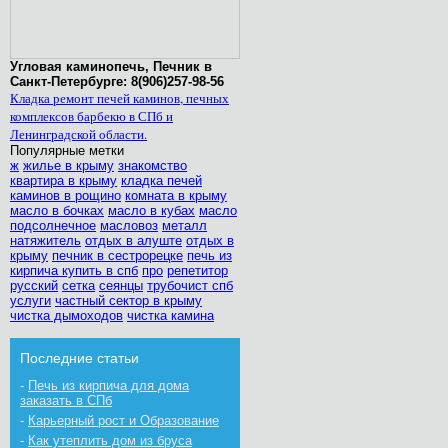
Угловая каминопечь, Печник в
Санкт-Петербурге: 8(906)257-98-56
Кладка ремонт печей каминов, печных
комплексов барбекю в СПб и
Ленинградской области.
Популярные метки
ж
жилье в крыму
знакомство
квартира в крыму
кладка печей
каминов в рощино
комната в крыму
масло в бочках
масло в кубах
масло
подсолнечное
масловоз
металл
натяжитель
отдых в алуште
отдых в
крыму
печник в сестрорецке
печь из
кирпича купить в спб
про
репетитор
русский
сетка
сеянцы
трубочист спб
услуги
частный сектор в крыму
чистка дымоходов
чистка камина
Последние статьи
-
Печь из кирпича для дома
заказать в СПб
-
Карьерный рост и Образование
-
Как утеплить дом из бруса