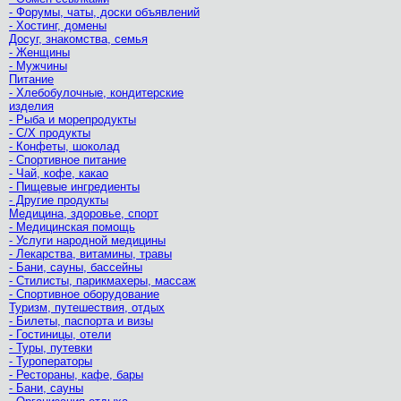
- Форумы, чаты, доски объявлений
- Хостинг, домены
Досуг, знакомства, семья
- Женщины
- Мужчины
Питание
- Хлебобулочные, кондитерские
изделия
- Рыба и морепродукты
- С/Х продукты
- Конфеты, шоколад
- Спортивное питание
- Чай, кофе, какао
- Пищевые ингредиенты
- Другие продукты
Медицина, здоровье, спорт
- Медицинская помощь
- Услуги народной медицины
- Лекарства, витамины, травы
- Бани, сауны, бассейны
- Стилисты, парикмахеры, массаж
- Спортивное оборудование
Туризм, путешествия, отдых
- Билеты, паспорта и визы
- Гостиницы, отели
- Туры, путевки
- Туроператоры
- Рестораны, кафе, бары
- Бани, сауны