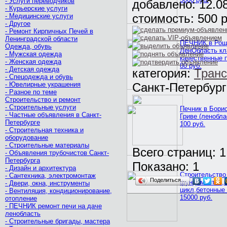
- Услуги переводчиков
добавлено:
12.0
- Курьерские услуги
стоимость:
500 р
- Медицинские услуги
- Другое
- Ремонт Кирпичных Печей в
Ленинградской области
ПЕЧНИК в Рощ
Одежда, обувь
ЛенОбласть кл
- Мужская одежда
качественные п
- Женская одежда
80 руб.
- Детская одежда
категория:
Транс
- Спецодежда и обувь
- Ювелирные украшения
Санкт-Петербург
- Разное по теме
Строительство и ремонт
- Строительные услуги
Печник в Бори
- Частные объявления в Санкт-
Гриве (ленобла
Петербурге
100 руб.
- Строительная техника и
оборудование
- Строительные материалы
Всего страниц: 1
- Объявления трубочистов Санкт-
Петербурга
Показано:
1
- Дизайн и архитектура
Строительство
- Сантехника, электромонтаж
Поделиться…
фундаментов,
- Двери, окна, инструменты
цикл,бетонные 
- Вентиляция, кондиционирование,
15000 руб.
отопление
- ПЕЧНИК ремонт печи на даче
ленобласть
- Строительные бригады, мастера