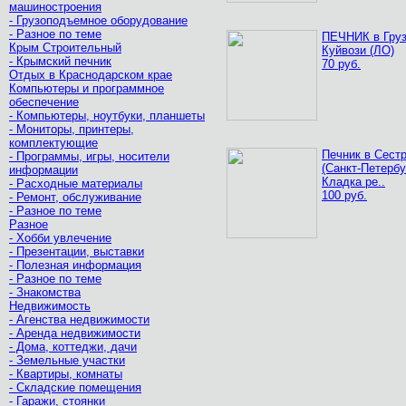
машиностроения
- Грузоподъемное оборудование
- Разное по теме
ПЕЧНИК в Гру
Крым Строительный
Куйвози (ЛО)
- Крымский печник
70 руб.
Отдых в Краснодарском крае
Компьютеры и программное
обеспечение
- Компьютеры, ноутбуки, планшеты
- Мониторы, принтеры,
комплектующие
Печник в Сест
- Программы, игры, носители
(Санкт-Петербу
информации
Кладка ре..
- Расходные материалы
100 руб.
- Ремонт, обслуживание
- Разное по теме
Разное
- Хобби увлечение
- Презентации, выставки
- Полезная информация
- Разное по теме
- Знакомства
Недвижимость
- Агенства недвижимости
- Аренда недвижимости
- Дома, коттеджи, дачи
- Земельные участки
- Квартиры, комнаты
- Складские помещения
- Гаражи, стоянки