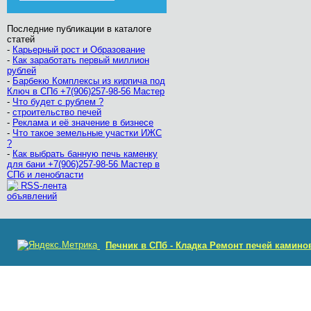
Последние публикации в каталоге
статей
-
Карьерный рост и Образование
-
Как заработать первый миллион
рублей
-
Барбекю Комплексы из кирпича под
Ключ в СПб +7(906)257-98-56 Мастер
-
Что будет с рублем ?
-
строительство печей
-
Реклама и её значение в бизнесе
-
Что такое земельные участки ИЖС
?
-
Как выбрать банную печь каменку
для бани +7(906)257-98-56 Мастер в
СПб и ленобласти
RSS-лента
объявлений
Печник в СПб - Кладка Ремонт печей камино