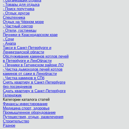
- Организация отдыха
- Товары для отдыха
- Поиск попутчика
- Отдых другое
Спецтехника
Отдых на Чёрном море
- Частный сектор
- Отели, гостиницы
Печники в Краснодарском крае
- Сочи
- Анапа
Такси в Санкт-Петербурге и
Ленинградской области
Обслуживание каминов котлов печей
в Петербурге и ЛенОбласти
- Печники в Гатчинском районе ЛО
- Чистка дымоходов печей котлов
каминов от сажи в Ленобласти
- Чистка каминов в СПб
Снять квартиру в Санкт-Петербурге
без посредников
Сдать квартиру в Санкт-Петербурге
Геленджик
Категории каталога статей
Финансы инвестирование
Медицина спорт, здоровье
Промышленное оборудование
Путешествия, отдых, развлечения
Строительство
Разное