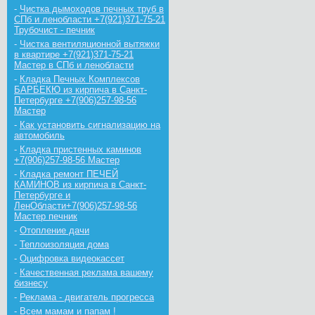
-
Чистка дымоходов печных труб в
СПб и ленобласти +7(921)371-75-21
Трубочист - печник
-
Чистка вентиляционной вытяжки
в квартире +7(921)371-75-21
Мастер в СПб и ленобласти
-
Кладка Печных Комплексов
БАРБЕКЮ из кирпича в Санкт-
Петербурге +7(906)257-98-56
Мастер
-
Как установить сигнализацию на
автомобиль
-
Кладка пристенных каминов
+7(906)257-98-56 Мастер
-
Кладка ремонт ПЕЧЕЙ
КАМИНОВ из кирпича в Санкт-
Петербурге и
ЛенОбласти+7(906)257-98-56
Мастер печник
-
Отопление дачи
-
Теплоизоляция дома
-
Оцифровка видеокассет
-
Качественная реклама вашему
бизнесу
-
Реклама - двигатель прогресса
-
Всем мамам и папам !