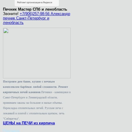
Печник Мастер СПб и ленобласть
Звоните!
+7(906)257-98-56 Александр
печник Санкт-Петербург и
ленобласть
Построим дом баню, кухню с печным
комплексом барбекю любой сложности. Ремонт
кирпичных печей каминов
.Печники - каменщики в
Санкт-Петербурге и Ленинградской области,
принимаем заказы на большие и малые объемы.
Перекладка отопительных печей. Русские печи с
лежанкой и плитой с отопительным щитком, печь
"Сибирячка".
ЦЕНЫ на ПЕЧИ из кирпича
Реклама