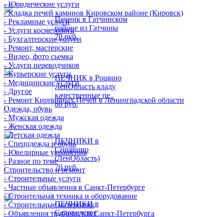
- Юридические услуги
- Кладка печей каминов Кировском районе (Кировск)
Печник в Гатчинском
- Рекламные услуги
районе из Гатчины
- Услуги косметолога
70 руб.
- Бухгалтерские услуги
- Ремонт, мастерские
- Видео, фото сьемка
- Услуги переводчиков
- Курьерские услуги
ПЕЧНИК в Рощино
- Медицинские услуги
ЛенОбласть кладу
- Другое
качественные пе..
- Ремонт Кирпичных Печей в Ленинградской области
80 руб.
Одежда, обувь
- Мужская одежда
- Женская одежда
- Детская одежда
ПЕЧНИКИ в
- Спецодежда и обувь
Синявино
- Ювелирные украшения
(ЛенОбласть)
- Разное по теме
70 руб.
Строительство и ремонт
- Строительные услуги
- Частные объявления в Санкт-Петербурге
- Строительная техника и оборудование
ПЕЧНИКИ в
- Строительные материалы
Садоводстве
- Объявления трубочистов Санкт-Петербурга