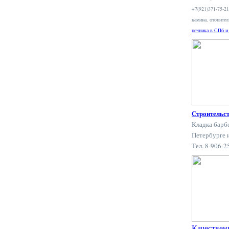
+7(921)371-75-2
камина, отопите
печника в СПб и
Строительс
Кладка барб
Петербурге 
Тел. 8-906-
Качествен