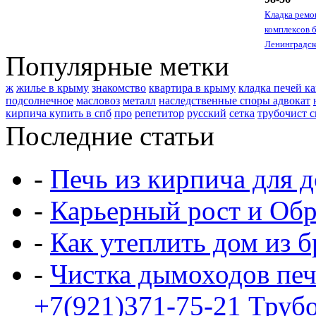
Кладка ремо
комплексов 
Ленинградск
Популярные метки
ж
жилье в крыму
знакомство
квартира в крыму
кладка печей к
подсолнечное
масловоз
металл
наследственные споры адвокат
кирпича купить в спб
про
репетитор
русский
сетка
трубочист с
Последние статьи
-
Печь из кирпича для д
-
Карьерный рост и Обр
-
Как утеплить дом из б
-
Чистка дымоходов печ
+7(921)371-75-21 Трубо