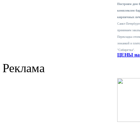
Построим дом 
комплексом ба
кирпичных печ
Санкт-Петербурге
принимаем заказ
Перекладка отопи
лежанкой и плит
"Сибирячка".
ЦЕНЫ на 
Реклама