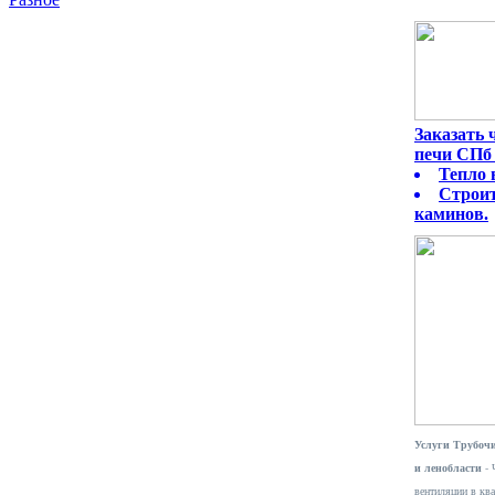
Заказать
печи СПб 
Тепло 
Строит
каминов.
Услуги Трубочи
и ленобласти
- 
вентиляции в ква