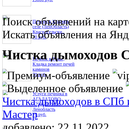
Поиск объявлений на карт
Печник в Красном
селе (ЛенОбласть)
Искать объявления на Янд
Красносельски..
70 руб.
Чистка дымоходов 
Печник в Рахье,
Кладка ремонт печей
каминов
70 руб.
Услуги печника в
Чистка дымоходов в СПб 
АГАЛАТОВО
+79062579856
Ленобласть
Мастер
70 руб.
добавлено:
22.11.2022