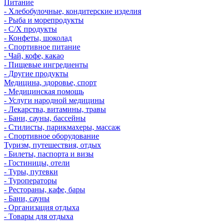
Питание
- Хлебобулочные, кондитерские изделия
- Рыба и морепродукты
- С/Х продукты
- Конфеты, шоколад
- Спортивное питание
- Чай, кофе, какао
- Пищевые ингредиенты
- Другие продукты
Медицина, здоровье, спорт
- Медицинская помощь
- Услуги народной медицины
- Лекарства, витамины, травы
- Бани, сауны, бассейны
- Стилисты, парикмахеры, массаж
- Спортивное оборудование
Туризм, путешествия, отдых
- Билеты, паспорта и визы
- Гостиницы, отели
- Туры, путевки
- Туроператоры
- Рестораны, кафе, бары
- Бани, сауны
- Организация отдыха
- Товары для отдыха