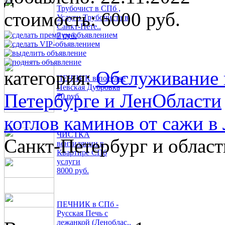
Трубочист в СПб ,
стоимость:
6000 руб.
Услуги Трубочиста в
Санкт-Пете..
7 руб.
категория:
Обслуживание 
ПЕЧНИК в поселке
Невская Дубровка
Петербурге и ЛенОбласти
70 руб.
котлов каминов от сажи в
ЧИСТКА
Санкт-Петербург и област
вентиляции в
Квартире СПб
услуги
8000 руб.
ПЕЧНИК в СПб -
Русская Печь с
лежанкой (Леноблас..