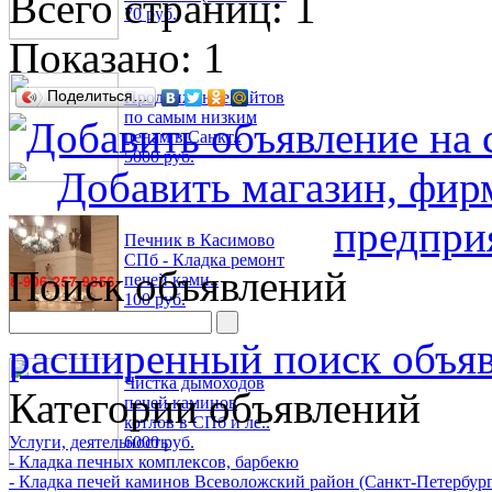
Всего страниц: 1
70 руб.
Показано:
1
Поделиться…
Продвижение сайтов
по самым низким
ценам в Санкт..
5000 руб.
Печник в Касимово
СПб - Кладка ремонт
Поиск объявлений
печей ками..
100 руб.
расширенный поиск объя
Чистка дымоходов
Категории объявлений
печей каминов
котлов в СПб и ле..
Услуги, деятельность
6000 руб.
- Кладка печных комплексов, барбекю
- Кладка печей каминов Всеволожский район (Санкт-Петербург