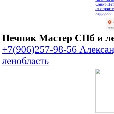
Санкт-Пет
от строит
недорого
Печник Мастер СПб и л
+7(906)257-98-56 Алекса
ленобласть