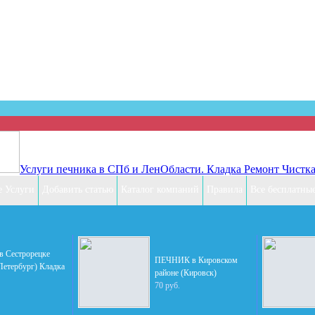
ть объявление бесплатно! Ты буд
Услуги печника в СПб и ЛенОбласти. Кладка Ремонт Чистка
 Услуги
Добавить статью
Каталог компаний
Правила
Все бесплатны
в Сестрорецке
ПЕЧНИК в Кировском
Петербург) Кладка
районе (Кировск)
70 руб.