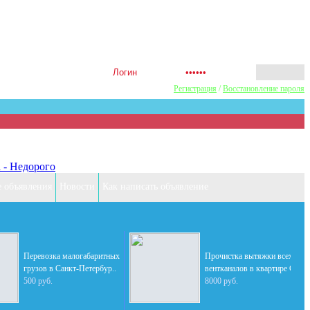
ешь первым! Акции Скидки! Сдел
Регистрация
/
Восстановление пароля
 - Недорого
е объявления
Новости
Как написать объявление
Перевозка малогабаритных
Прочистка вытяжки всех
грузов в Санкт-Петербур..
вентканалов в квартире Са..
500 руб.
8000 руб.