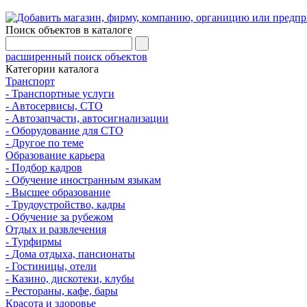
Поиск объектов в каталоге
расширенный поиск объектов
Категории каталога
Транспорт
- Транспортные услуги
- Автосервисы, СТО
- Автозапчасти, автосигнализации
- Оборудование для СТО
- Другое по теме
Образование карьера
- Подбор кадров
- Обучение иностранным языкам
- Высшее образование
- Трудоустройство, кадры
- Обучение за рубежом
Отдых и развлечения
- Турфирмы
- Дома отдыха, пансионаты
- Гостиницы, отели
- Казино, дискотеки, клубы
- Рестораны, кафе, бары
Красота и здоровье