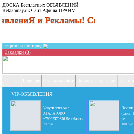
ДОСКА Бесплатных ОБЪЯВЛЕНИЙ
Reklamnay.ru: Сайт Афиша-ПРАЙМ
ниЯ и Рекламы! Спешите размести
все регионы » все города
Закладки (
0
)
Главная
Полезное
Реклама на сайте
Добавить объявление
Платные
VIP-ОБЪЯВЛЕНИЯ
Услуги печника в
Печник 
АГАЛАТОВО
(Санкт-
+79062579856 Ленобласть
ре..
70 руб.
100 руб.